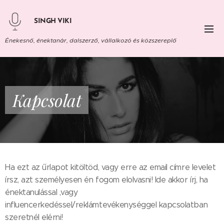
SINGH VIKI
Énekesnő, énektanár, dalszerző, vállalkozó és közszereplő
Kapcsolat
Ha ezt az űrlapot kitöltöd, vagy erre az email címre levelet
írsz, azt személyesen én fogom elolvasni! Ide akkor írj, ha
énektanulással ,vagy
influencerkedéssel/reklámtevékenységgel kapcsolatban
szeretnél elérni!